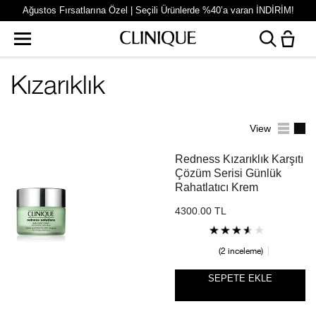
Ağustos Fırsatlarına Özel | Seçili Ürünlerde %40’a varan İNDİRİM!
Kızarıklık
View
Redness Kızarıklık Karşıtı
Çözüm Serisi Günlük
Rahatlatıcı Krem
4300.00 TL
2 inceleme
SEPETE EKLE