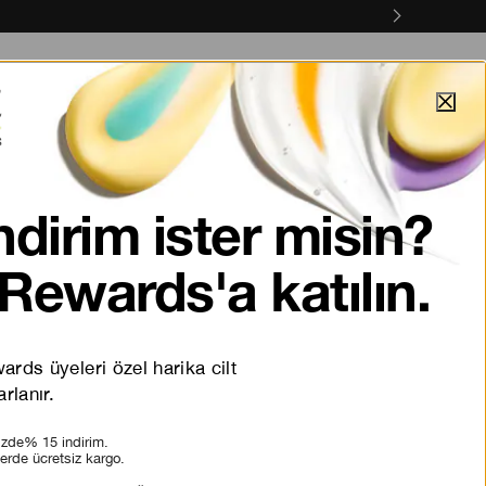
anyalar
Online Servisler
#viral
Keşfet
ndirim ister misin?
Rewards'a katılın.
rds üyeleri özel harika cilt
rlanır.
nizde% 15 indirim.
lerde ücretsiz kargo.