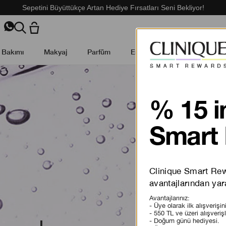
Sepetini Büyüttükçe Artan Hediye Fırsatları Seni Bekliyor!
t Bakımı
Makyaj
Parfüm
Erkek Cilt Bakımı
Kamp
% 15 i
Smart 
Clinique Smart Rewa
avantajlarından yara
Avantajlarınız:
- Üye olarak ilk alışverişi
- 550 TL ve üzeri alışveriş
- Doğum günü hediyesi.