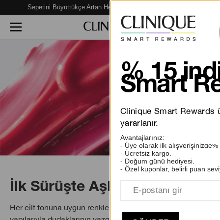
Sepetini Büyüttükçe Artan Hediye Fırsatları Seni Bekliyor!
% 15 indi
Smart Re
Clinique Smart Rewards üy
yararlanır.
Avantajlarınız:
- Üye olarak ilk alışverişinizde%
- Ücretsiz kargo.
- Doğum günü hediyesi.
- Özel kuponlar, belirli puan sevi
İlk Sürüşte Aşk.
Her cilt tonuna uygun renkleri ve herkese uygun
yapılarıyla dudaklarının vazgeçilmezi olacak Clinique