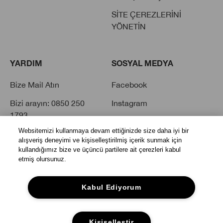
SİTE ÇEREZLERİNİ
YÖNETİN
YARDIM
SOSYAL MEDYA
Bize Mail Atın
Facebook
Bizi arayın: 0850 250
Instagram
1793
Twitter
Websitemizi kullanmaya devam ettiğinizde size daha iyi bir
Sık Sorulan Sorular
Youtube
alışveriş deneyimi ve kişiselleştirilmiş içerik sunmak için
kullandığımız bize ve üçüncü partilere ait çerezleri kabul
Tiktok
etmiş olursunuz.
Kabul Ediyorum
Kişiselleştir