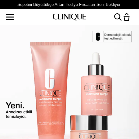
Sepetini Büyüttükçe Artan Hediye Fırsatları Seni Bekliyor!