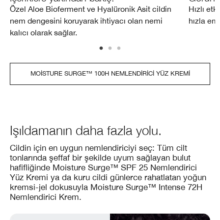
Özel Aloe Bioferment ve Hyalüronik Asit cildin
Hızlı etk
nem dengesini koruyarak ihtiyacı olan nemi
hızla emil
kalıcı olarak sağlar.
MOISTURE SURGE™ 100H NEMLENDIRICI YÜZ KREMI
Işıldamanın daha fazla yolu.
Cildin için en uygun nemlendiriciyi seç: Tüm cilt
tonlarında şeffaf bir şekilde uyum sağlayan bulut
hafifliğinde Moisture Surge™ SPF 25 Nemlendirici
Yüz Kremi ya da kuru cildi günlerce rahatlatan yoğun
kremsi-jel dokusuyla Moisture Surge™ Intense 72H
Nemlendirici Krem.