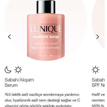
Sabah/Akşam
Sabah
Serum
SPF Nem
%5 laktik asit nazikçe arındırmaya yardımcı
Hafif ve
olur, hyalüronik asit nem desteği sağlar ve C
nemlendir
vitamini gözle görülür şekilde aydınlatır.
SATIN AL