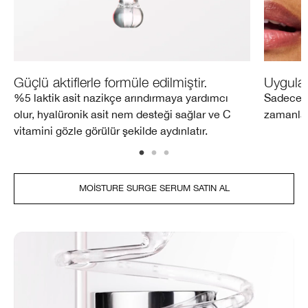
Güçlü aktiflerle formüle edilmiştir.
Uygulam
%5 laktik asit nazikçe arındırmaya yardımcı
Sadece t
olur, hyalüronik asit nem desteği sağlar ve C
zamanla 
vitamini gözle görülür şekilde aydınlatır.
MOISTURE SURGE SERUM SATIN AL