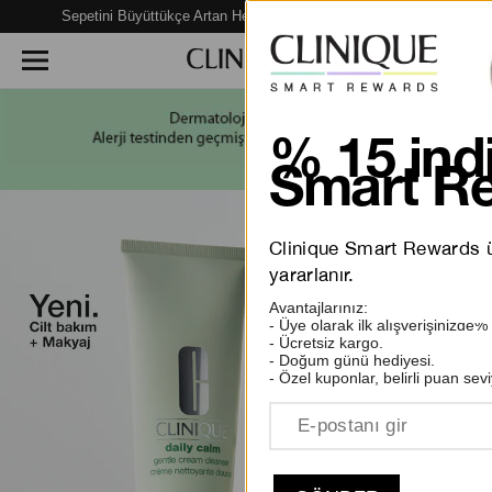
Sepetini Büyüttükçe Artan Hediye Fırsatları Seni Bekliyor!
% 15 indi
Smart Re
Clinique Smart Rewards üy
yararlanır.
Avantajlarınız:
- Üye olarak ilk alışverişinizde%
- Ücretsiz kargo.
- Doğum günü hediyesi.
- Özel kuponlar, belirli puan sevi