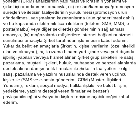
yönetimi (CRM) analizlerinin yapılması ve icrasının yönetimi ve
şirket içi raporlanması amacıyla, (iii) reklam/kampanya/promosyon
süreçleri ve iletişim faaliyetlerinin yürütülmesi (promosyon ürün
gönderilmesi, yarışmaların kazananlarına ürün gönderilmesi dahil)
ve bu kapsamda elektronik ticari iletilerin (telefon, SMS, MMS, e-
posta(matbu) veya diğer şekillerde) gönderiminin sağlanması
amacıyla, (iv) mağazalarda müşterilere internet bağlantısı hizmeti
sunulması amacıyla Şirket tarafından işlenmesini kabul ederim.
Yukarıda belirtilen amaçlarla Şirket’in, kişisel verilerimi (özel nitelikli
olan ve olmayan), açık rızama binaen yurt içinde veya yurt dışında;
işbirliği yapılan ve/veya hizmet alınan Şirket grup şirketleri ile satış,
pazarlama, müşteri ilişkileri, hukuk, muhasebe ve benzeri alanlarda
destek alınan danışmanlık firmaları ile Şirket’in faaliyetleri ile ilgili
satış, pazarlama ve yazılım hususlarında destek veren üçüncü
kişiler ile (SMS ve e-posta gönderimi, CRM (Müşteri İlişkileri
Yönetimi), reklam, sosyal medya, halkla ilişkiler ve bulut bilişim,
yedekleme, yazılım desteği veren firmalar ve benzeri)
paylaşabileceğini ve/veya bu kişilere erişime açabileceğini kabul
ederim.