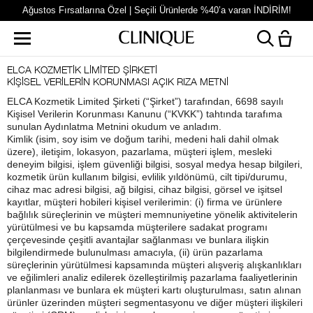
Ağustos Fırsatlarına Özel | Seçili Ürünlerde %40’a varan İNDİRİM!
ELCA KOZMETİK LİMİTED ŞİRKETİ
KİŞİSEL VERİLERİN KORUNMASI AÇIK RIZA METNİ
ELCA Kozmetik Limited Şirketi (“Şirket”) tarafından, 6698 sayılı
Kişisel Verilerin Korunması Kanunu (“KVKK”) tahtında tarafıma
sunulan Aydınlatma Metnini okudum ve anladım.
Kimlik (isim, soy isim ve doğum tarihi, medeni hali dahil olmak
üzere), iletişim, lokasyon, pazarlama, müşteri işlem, mesleki
deneyim bilgisi, işlem güvenliği bilgisi, sosyal medya hesap bilgileri,
kozmetik ürün kullanım bilgisi, evlilik yıldönümü, cilt tipi/durumu,
cihaz mac adresi bilgisi, ağ bilgisi, cihaz bilgisi, görsel ve işitsel
kayıtlar, müşteri hobileri kişisel verilerimin: (i) firma ve ürünlere
bağlılık süreçlerinin ve müşteri memnuniyetine yönelik aktivitelerin
yürütülmesi ve bu kapsamda müşterilere sadakat programı
çerçevesinde çeşitli avantajlar sağlanması ve bunlara ilişkin
bilgilendirmede bulunulması amacıyla, (ii) ürün pazarlama
süreçlerinin yürütülmesi kapsamında müşteri alışveriş alışkanlıkları
ve eğilimleri analiz edilerek özelleştirilmiş pazarlama faaliyetlerinin
planlanması ve bunlara ek müşteri kartı oluşturulması, satın alınan
ürünler üzerinden müşteri segmentasyonu ve diğer müşteri ilişkileri