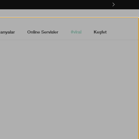
anyalar
Online Servisler
#viral
Keşfet
ndirim ister misin?
Rewards'a katılın.
rds üyeleri özel harika cilt
rlanır.
nizde% 15 indirim.
lerde ücretsiz kargo.