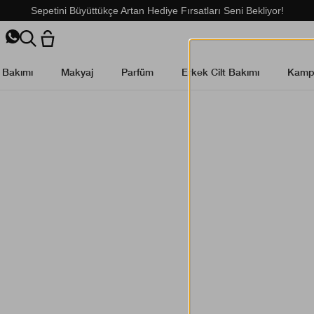
Sepetini Büyüttükçe Artan Hediye Fırsatları Seni Bekliyor!
t Bakımı
Makyaj
Parfüm
Erkek Cilt Bakımı
Kamp
% 15 i
Smart 
Clinique Smart Rewa
avantajlarından yara
Avantajlarınız:
- Üye olarak ilk alışverişi
- 550 TL ve üzeri alışveriş
- Doğum günü hediyesi.