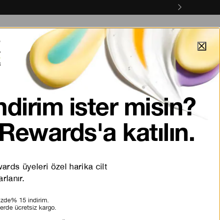
anyalar
Online Servisler
#viral
Keşfet
ndirim ister misin?
Rewards'a katılın.
rds üyeleri özel harika cilt
rlanır.
nizde% 15 indirim.
lerde ücretsiz kargo.