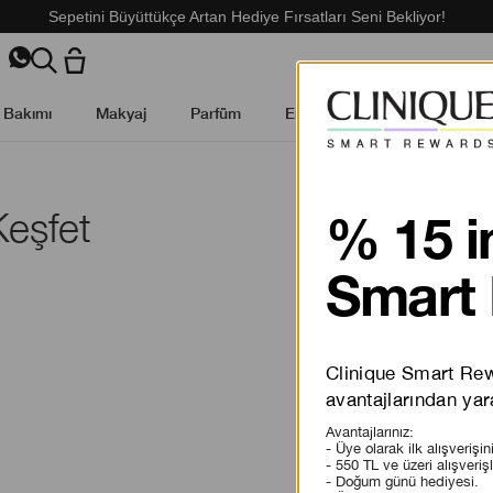
Sepetini Büyüttükçe Artan Hediye Fırsatları Seni Bekliyor!
t Bakımı
Makyaj
Parfüm
Erkek Cilt Bakımı
Kamp
Keşfet
% 15 i
Smart 
Clinique Smart Rewa
avantajlarından yara
Avantajlarınız:
- Üye olarak ilk alışverişi
- 550 TL ve üzeri alışveriş
- Doğum günü hediyesi.