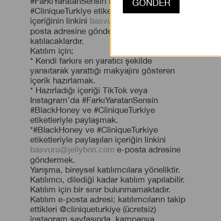
#FarkıYaratanSensin #BlackHoney
#CliniqueTurkiye etiketleriyle paylaştığı bu
içeriğinin linkini
e-
basvuru@jellybon.com
posta adresine göndererek yarışmaya
katılacaklardır.
Katılım için;
* Kendi farkını en yaratıcı şekilde
yansıtarak yarattığı makyajını gösteren
içerik hazırlamak.
* Hazırladığı içeriği TikTok veya
Instagram’da #FarkıYaratanSensin
#BlackHoney ve #CliniqueTurkiye
etiketleriyle paylaşmak.
*#BlackHoney ve #CliniqueTurkiye
etiketleriyle paylaşılan içeriğin linkini
e-posta adresine
basvuru@jellybon.com
göndermek.
Yarışma, bireysel katılımcılara yöneliktir.
Katılımcı, dilediği kadar katılım yapılabilir.
Katılım için bir sınır bulunmamaktadır.
Katılım e-posta adresi; katılımcıların takip
ettikleri @cliniqueturkiye (ücretsiz)
instagram sayfasında, kampanya