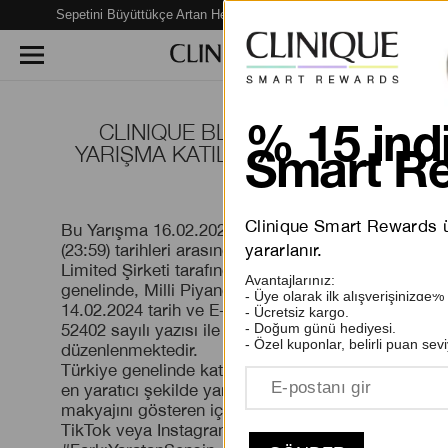
Sepetini Büyüttükçe Artan Hediye Fırsatları Seni Bekliyor!
CLINIQUE BLACK HONEY
% 15 indi
YARIŞMA KATILIM KOŞULLARI
Smart Re
Clinique Smart Rewards üy
Bu Yarışma 16.02.2024 (10:01)-23.02.2024
yararlanır.
(23:59) tarihleri arasında Elca Kozmetik
Limited Şirketi tarafından Türkiye
Avantajlarınız:
genelinde, Milli Piyango İdaresi’nin
- Üye olarak ilk alışverişinizde%
14.02.2024 tarih ve E-40453693-255.05.02-
- Ücretsiz kargo.
- Doğum günü hediyesi.
52402 sayılı yazısı ile izin kapsamı dışında
- Özel kuponlar, belirli puan sevi
düzenlenmektedir.
Türkiye genelinde katılımcılar; kendi farkını
en yaratıcı şekilde yansıtarak yarattığı
makyajını gösteren içerik hazırlayıp,
TikTok veya Instagram’da