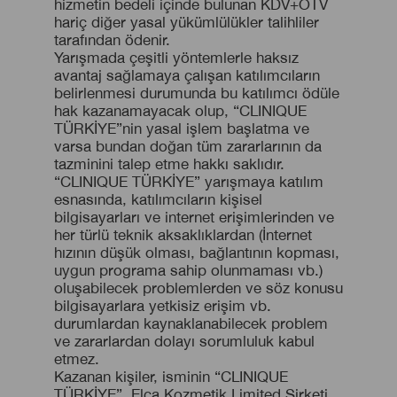
hizmetin bedeli içinde bulunan KDV+ÖTV
hariç diğer yasal yükümlülükler talihliler
tarafından ödenir.
Yarışmada çeşitli yöntemlerle haksız
avantaj sağlamaya çalışan katılımcıların
belirlenmesi durumunda bu katılımcı ödüle
hak kazanamayacak olup, “CLINIQUE
TÜRKİYE”nin yasal işlem başlatma ve
varsa bundan doğan tüm zararlarının da
tazminini talep etme hakkı saklıdır.
“CLINIQUE TÜRKİYE” yarışmaya katılım
esnasında, katılımcıların kişisel
bilgisayarları ve internet erişimlerinden ve
her türlü teknik aksaklıklardan (İnternet
hızının düşük olması, bağlantının kopması,
uygun programa sahip olunmaması vb.)
oluşabilecek problemlerden ve söz konusu
bilgisayarlara yetkisiz erişim vb.
durumlardan kaynaklanabilecek problem
ve zararlardan dolayı sorumluluk kabul
etmez.
Kazanan kişiler, isminin “CLINIQUE
TÜRKİYE”, Elca Kozmetik Limited Şirketi