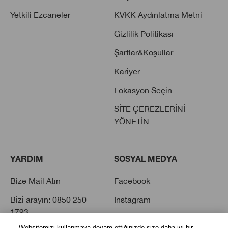
Yetkili Ezcaneler
KVKK Aydınlatma Metni
Gizlilik Politikası
Şartlar&Koşullar
Kariyer
Lokasyon Seçin
SİTE ÇEREZLERİNİ
YÖNETİN
YARDIM
SOSYAL MEDYA
Bize Mail Atın
Facebook
Bizi arayın: 0850 250
Instagram
1793
Twitter
Websitemizi kullanmaya devam ettiğinizde size daha iyi bir