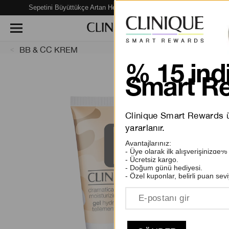
Sepetini Büyüttükçe Artan Hediye Fırsatları Seni Bekliyor!
BB & CC KREM
% 15 indi
Smart Re
Clinique Smart Rewards üy
yararlanır.
Avantajlarınız:
- Üye olarak ilk alışverişinizde%
- Ücretsiz kargo.
- Doğum günü hediyesi.
- Özel kuponlar, belirli puan sevi