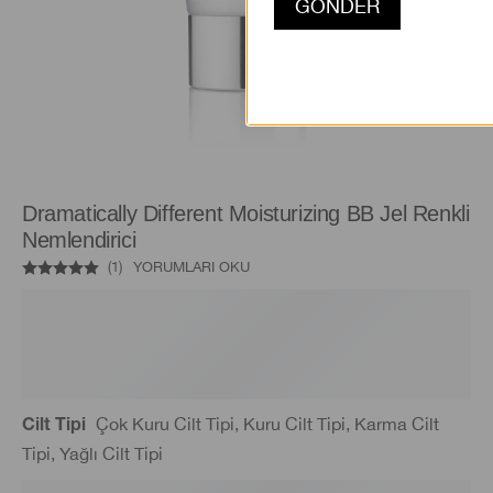
Dramatically Different Moisturizing BB Jel Renkli
Nemlendirici
(
1
)
YORUMLARI OKU
Çok Kuru Cilt Tipi, Kuru Cilt Tipi, Karma Cilt
Cilt Tipi
Tipi, Yağlı Cilt Tipi