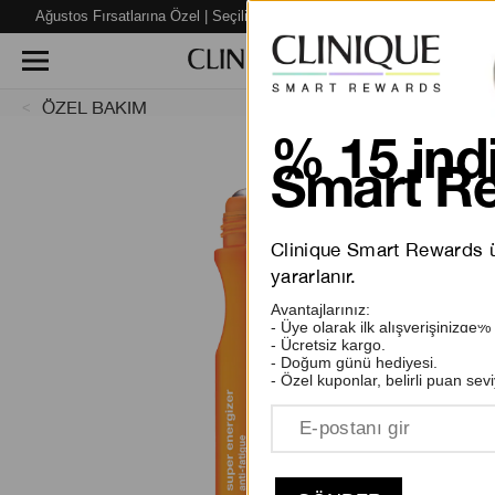
Ağustos Fırsatlarına Özel | Seçili Ürünlerde %40’a varan İNDİRİM!
ÖZEL BAKIM
% 15 indi
Smart Re
Clinique Smart Rewards üy
yararlanır.
Avantajlarınız:
- Üye olarak ilk alışverişinizde%
- Ücretsiz kargo.
- Doğum günü hediyesi.
- Özel kuponlar, belirli puan sevi