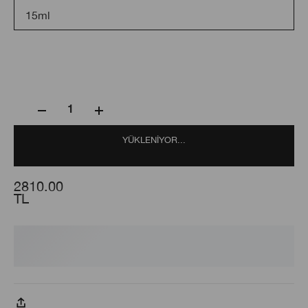
15ml
1
YÜKLENIYOR...
2810.00
TL