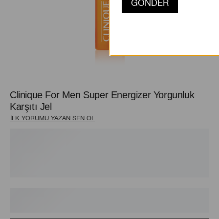
Clinique For Men Super Energizer Yorgunluk
Karşıtı Jel
İLK YORUMU YAZAN SEN OL