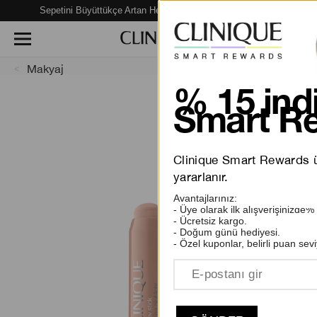
Sepetini Büyüttükçe Artan Hediye Fırsatları Seni Bekliyor!
Makyaj
% 15 indi
Smart Re
Clinique Smart Rewards üy
yararlanır.
Avantajlarınız:
- Üye olarak ilk alışverişinizde%
- Ücretsiz kargo.
- Doğum günü hediyesi.
- Özel kuponlar, belirli puan sevi