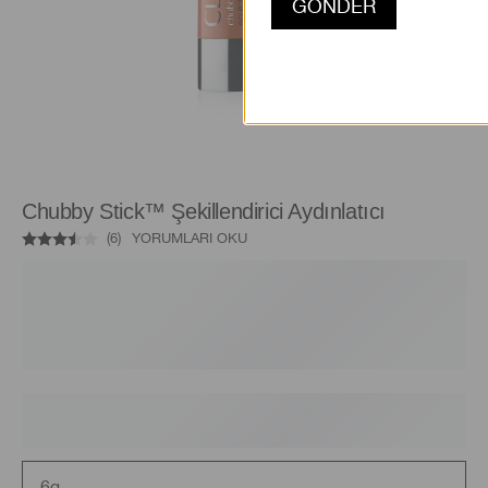
Chubby Stick™ Şekillendirici Aydınlatıcı
(
6
)
YORUMLARI OKU
6g