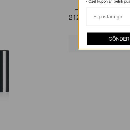
- Özel kuponlar, belirli pua
1
2125.00 TL