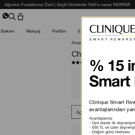
Ağustos Fırsatlarına Özel | Seçili Ürünlerde %40’a varan İNDİRİM!
t Bakımı
Makyaj
Parfüm
Erkek Cilt Bakımı
Kamp
Anasayfa
/
Makyaj
Chubby Stick™ Şeki
% 15 i
(
2
)
YORUMLARI O
Smart 
Clinique Smart Rewa
avantajlarından yara
6g
Avantajlarınız:
- Üye olarak ilk alışverişi
- 550 TL ve üzeri alışveriş
- Doğum günü hediyesi.