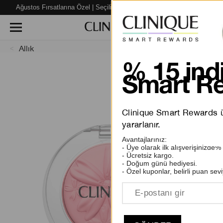
Ağustos Fırsatlarına Özel | Seçili Ürünlerde %40’a varan İNDİRİM!
Allık
% 15 indi
Smart Re
Clinique Smart Rewards üy
yararlanır.
Avantajlarınız:
- Üye olarak ilk alışverişinizde%
- Ücretsiz kargo.
- Doğum günü hediyesi.
- Özel kuponlar, belirli puan sevi