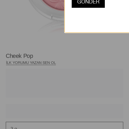
Cheek Pop
İLK YORUMU YAZAN SEN OL
3 g