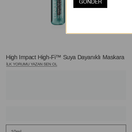
High Impact High-Fi™ Suya Dayanıklı Maskara
İLK YORUMU YAZAN SEN OL
10ml