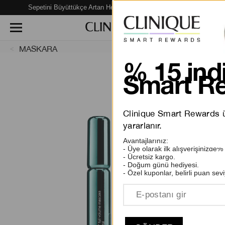
Sepetini Büyüttükçe Artan Hediye Fırsatları Seni Bekliyor!
MASKARA
% 15 indi
Smart Re
Clinique Smart Rewards üy
yararlanır.
Avantajlarınız:
- Üye olarak ilk alışverişinizde%
- Ücretsiz kargo.
- Doğum günü hediyesi.
- Özel kuponlar, belirli puan sevi