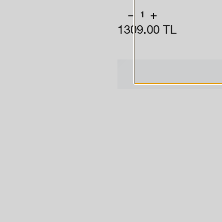
- Özel kuponlar, belirli pua
1
1309.00 TL