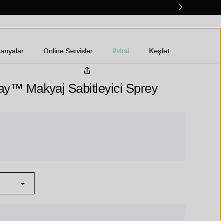
anyalar
Online Servisler
#viral
Keşfet
ay™ Makyaj Sabitleyici Sprey
ndirim ister misin?
Rewards'a katılın.
rds üyeleri özel harika cilt
rlanır.
nizde% 15 indirim.
lerde ücretsiz kargo.