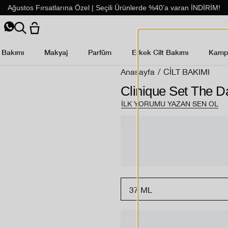
Ağustos Fırsatlarına Özel | Seçili Ürünlerde %40’a varan İNDİRİM!
t Bakımı
Makyaj
Parfüm
Erkek Cilt Bakımı
Kamp
Anasayfa
/
CİLT BAKIMI
Clinique Set The D
İLK YORUMU YAZAN SEN OL
% 15 i
Smart 
Clinique Smart Rewa
avantajlarından yara
37 ML
Avantajlarınız:
- Üye olarak ilk alışverişi
- 550 TL ve üzeri alışveriş
- Doğum günü hediyesi.