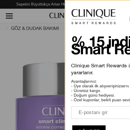
Sepetini Büyüttükçe Artan Hediye Fırsatları Seni Bekliyor!
GÖZ & DUDAK BAKIMI
% 15 indi
Smart Re
Clinique Smart Rewards üy
yararlanır.
Avantajlarınız:
- Üye olarak ilk alışverişinizde%
- Ücretsiz kargo.
- Doğum günü hediyesi.
- Özel kuponlar, belirli puan sevi