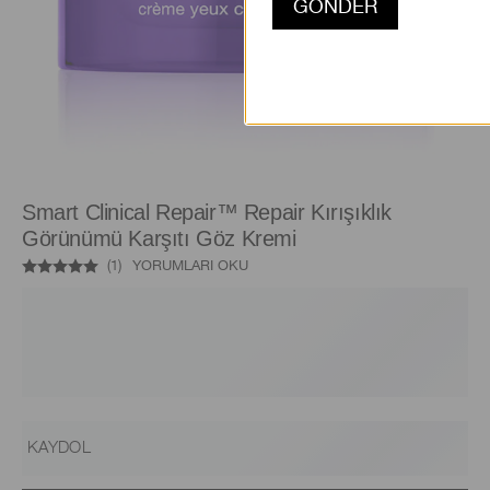
Smart Clinical Repair™ Repair Kırışıklık
Görünümü Karşıtı Göz Kremi
(
1
)
YORUMLARI OKU
KAYDOL