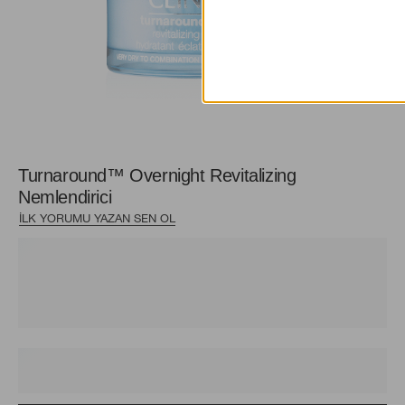
Turnaround™ Overnight Revitalizing
Nemlendirici
İLK YORUMU YAZAN SEN OL