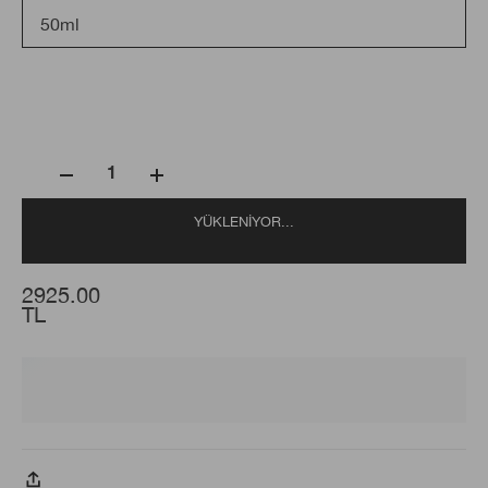
50ml
1
YÜKLENIYOR...
2925.00
TL