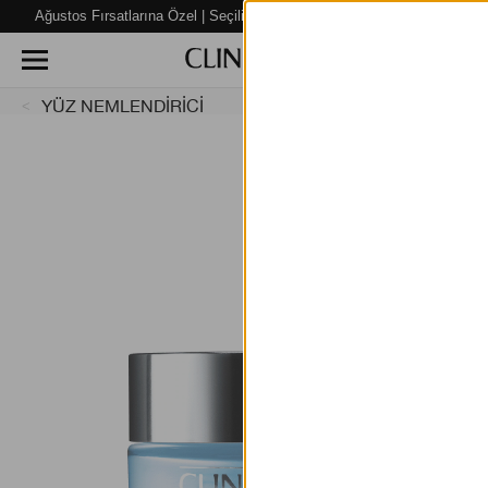
Ağustos Fırsatlarına Özel | Seçili Ürünlerde %40’a varan İNDİRİM!
YÜZ NEMLENDİRİCİ
% 15 indi
Smart Re
Clinique Smart Rewards üy
yararlanır.
Avantajlarınız:
- Üye olarak ilk alışverişinizde%
- Ücretsiz kargo.
- Doğum günü hediyesi.
- Özel kuponlar, belirli puan sevi