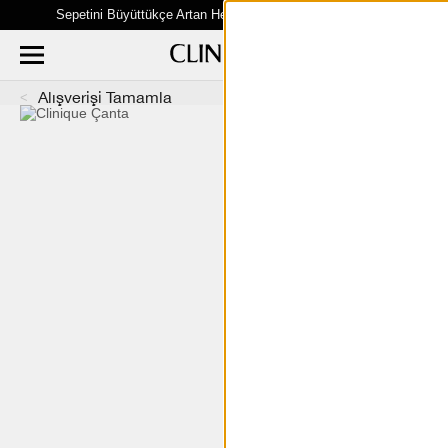
Sepetini Büyüttükçe Artan Hediye Fırsatları Seni Bekliyor!
Alışverişi Tamamla