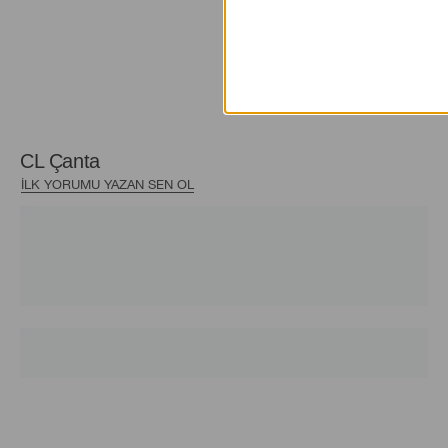
CL Çanta
İLK YORUMU YAZAN SEN OL