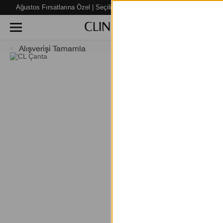
Ağustos Fırsatlarına Özel | Seçili Ürünlerde %40’a varan İNDİRİM!
Alışverişi Tamamla
% 15 indi
Smart Re
Clinique Smart Rewards üy
yararlanır.
Avantajlarınız:
- Üye olarak ilk alışverişinizde%
- Ücretsiz kargo.
- Doğum günü hediyesi.
- Özel kuponlar, belirli puan sevi