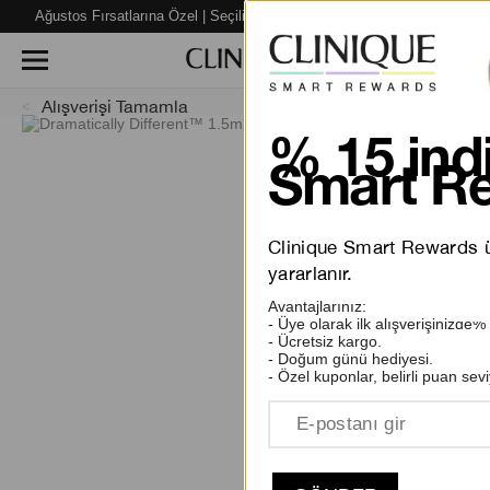
Ağustos Fırsatlarına Özel | Seçili Ürünlerde %40’a varan İNDİRİM!
Alışverişi Tamamla
% 15 indi
Smart Re
Clinique Smart Rewards üy
yararlanır.
Avantajlarınız:
- Üye olarak ilk alışverişinizde%
- Ücretsiz kargo.
- Doğum günü hediyesi.
- Özel kuponlar, belirli puan sevi