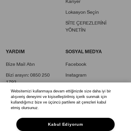
Kariyer
Lokasyon Seçin
SİTE ÇEREZLERİNİ
YÖNETİN
YARDIM
SOSYAL MEDYA
Bize Mail Atın
Facebook
Bizi arayın: 0850 250
Instagram
1793
Twitter
Websitemizi kullanmaya devam ettiğinizde size daha iyi bir
Sık Sorulan Sorular
Youtube
alışveriş deneyimi ve kişiselleştirilmiş içerik sunmak için
kullandığımız bize ve üçüncü partilere ait çerezleri kabul
Tiktok
etmiş olursunuz.
Kabul Ediyorum