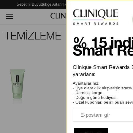
Sepetini Büyüttükçe Artan Hediye Fırsatları Seni Bekliyor!
TEMİZLEME
% 15 indi
Smart Re
View
Clinique Smart Rewards üy
All About Clean™ Yüz
Temizleme Köpüğü
yararlanır.
1995.00 TL
Avantajlarınız:
- Üye olarak ilk alışverişinizde%
- Ücretsiz kargo.
- Doğum günü hediyesi.
2 inceleme
- Özel kuponlar, belirli puan sevi
SEPETE EKLE