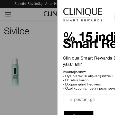
Sepetini Büyüttükçe Artan Hediye Fırsatları Seni Bekliyor!
Sivilce
% 15 indi
Smart Re
View
Clinique Smart Rewards üy
Anti-Blemish Solutions
Arındırıcı Tonik Losyon
yararlanır.
1570.00 TL
Avantajlarınız:
- Üye olarak ilk alışverişinizde%
- Ücretsiz kargo.
- Doğum günü hediyesi.
10 inceleme
- Özel kuponlar, belirli puan sevi
SEPETE EKLE