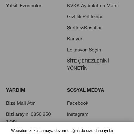
Yetkili Ezcaneler
KVKK Aydınlatma Metni
Gizlilik Politikası
Şartlar&Koşullar
Kariyer
Lokasyon Seçin
SİTE ÇEREZLERİNİ
YÖNETİN
YARDIM
SOSYAL MEDYA
Bize Mail Atın
Facebook
Bizi arayın: 0850 250
Instagram
1793
Twitter
Websitemizi kullanmaya devam ettiğinizde size daha iyi bir
Sık Sorulan Sorular