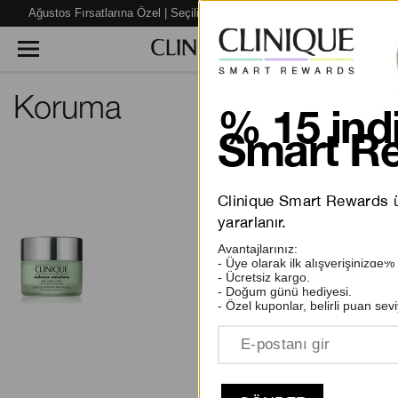
Ağustos Fırsatlarına Özel | Seçili Ürünlerde %40’a varan İNDİRİM!
Koruma
% 15 indi
Smart Re
View
Clinique Smart Rewards üy
Redness Kızarıklık Karşıtı
Çözüm Serisi Günlük
yararlanır.
Rahatlatıcı Krem
Avantajlarınız:
- Üye olarak ilk alışverişinizde%
4300.00 TL
- Ücretsiz kargo.
- Doğum günü hediyesi.
- Özel kuponlar, belirli puan sevi
2 inceleme
SEPETE EKLE