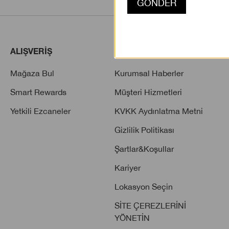
ALIŞVERİŞ
HAKKINDA
Mağaza Bul
Kurumsal Haberler
Smart Rewards
Müşteri Hizmetleri
Yetkili Ezcaneler
KVKK Aydınlatma Metni
Gizlilik Politikası
Şartlar&Koşullar
Kariyer
Lokasyon Seçin
SİTE ÇEREZLERİNİ
YÖNETİN