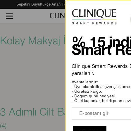
Sepetini Büyüttükçe Artan Hediye Fırsatları Seni Bekliyor!
Kolay Makyaj İpuçları
% 15 indi
(7)
Smart Re
Clinique Smart Rewards üy
yararlanır.
Avantajlarınız:
- Üye olarak ilk alışverişinizde%
- Ücretsiz kargo.
- Doğum günü hediyesi.
- Özel kuponlar, belirli puan sevi
3 Adımlı Cilt Bakım Sistemi
(4)