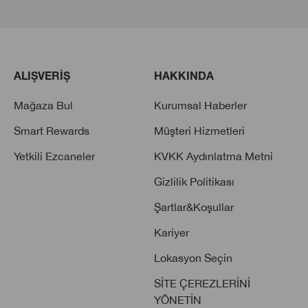
Chubby Stick Nemlendirici Dudak
Even Better Eyes Göz Kremi
Parlatıcısı
ALIŞVERİŞ
HAKKINDA
Mağaza Bul
Kurumsal Haberler
Smart Rewards
Müşteri Hizmetleri
Yetkili Ezcaneler
KVKK Aydınlatma Metni
Gizlilik Politikası
Clinique Even Better Fondöten SPF
15
Şartlar&Koşullar
Kariyer
Lokasyon Seçin
SİTE ÇEREZLERİNİ
YÖNETİN