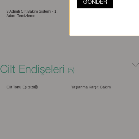
3 Adımlı Cilt Bakım Sistemi - 1.
3 Adımlı Cilt Bakım Sistemi - 2.
Adım: Temizleme
Adım: Arındırma
Canlı Tonlarda Dudak Makyajı Nasıl
Yapılır?
Cilt Endişeleri
Clinique'in Geçmişi
(5)
3 Adımlı Cilt Bakım Sistemi - 3.
Adım: Nemlendirme
Cilt Tonu Eşitsizliği
Yaşlanma Karşıtı Bakım
Doğal Görünümlü Strobing Makyajı
Nasıl Yapılır?