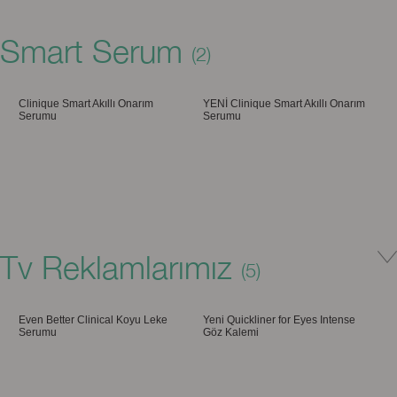
Smart Serum
Hassas uygulamayı birlikte
(2)
YENİ oyuncumuzla tanışın!
keşfedelim: YENİ Clinique Sonic
Sistem Arındırıcı Temizleme Fırçası
Clinique Smart Akıllı Onarım
YENİ Clinique Smart Akıllı Onarım
Serumu
Serumu
Tv Reklamlarımız
(5)
Even Better Clinical Koyu Leke
Yeni Quickliner for Eyes Intense
Serumu
Göz Kalemi