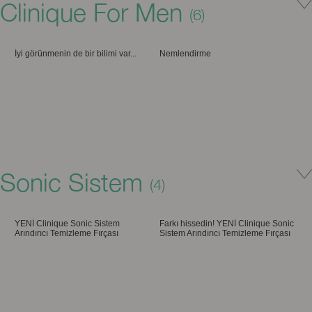
Clinique For Men
Akne ve Sivilce Karşıtı Bakım
Gözenek Karşıtı Bakım
(6)
İyi görünmenin de bir bilimi var...
Nemlendirme
Donukluk Karşıtı Bakım
Sonic Sistem
Normal Ciltler İçin Günlük Bakım
(4)
Yaşlanma Karşıtı Bakım
YENİ Clinique Sonic Sistem
Farkı hissedin! YENİ Clinique Sonic
Arındırıcı Temizleme Fırçası
Sistem Arındırıcı Temizleme Fırçası
Mükemmel Tıraşın Sırrı
Yağlı Ciltler İçin Günlük Cilt Bakımı