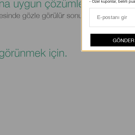
cına uygun çözümleri için Akıll
esinde gözle görülür sonuçlar.
görünmek için.