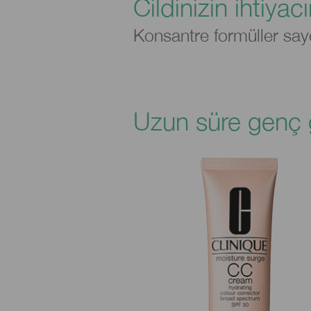
Cildinizin ihtiya
Konsantre formüller say
Uzun süre genç 