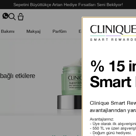
Sepetini Büyüttükçe Artan Hediye Fırsatları Seni Bekliyor!
t Bakımı
Makyaj
Parfüm
Erkek Cilt Bakımı
Kamp
bağlı etkilere