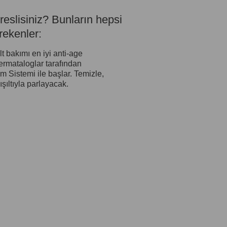
slisiniz? Bunların hepsi
rekenler:
lt bakımı en iyi anti-age
dermataloglar tarafından
kım Sistemi ile başlar. Temizle,
ışıltıyla parlayacak.