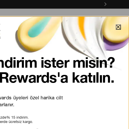
anyalar
Online Servisler
#viral
Keşfet