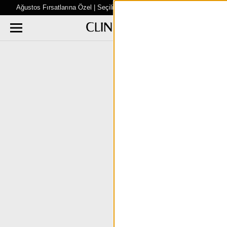
Ağustos Fırsatlarına Özel | Seçili Ürünlerde %40’a varan İNDİRİM!