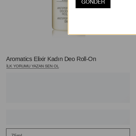
Aromatics Elixir Kadın Deo Roll-On
İLK YORUMU YAZAN SEN OL
75ml