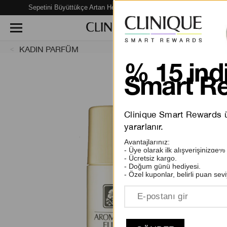
Sepetini Büyüttükçe Artan Hediye Fırsatları Seni Bekliyor!
KADIN PARFÜM
% 15 indi
Smart Re
Clinique Smart Rewards üy
yararlanır.
Avantajlarınız:
- Üye olarak ilk alışverişinizde%
- Ücretsiz kargo.
- Doğum günü hediyesi.
- Özel kuponlar, belirli puan sevi