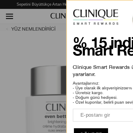
Sepetini Büyüttükçe Artan Hediye Fırsatları Seni Bekliyor!
YÜZ NEMLENDİRİCİ
% 15 indi
Smart Re
Clinique Smart Rewards üy
yararlanır.
Avantajlarınız:
- Üye olarak ilk alışverişinizde%
- Ücretsiz kargo.
- Doğum günü hediyesi.
- Özel kuponlar, belirli puan sevi