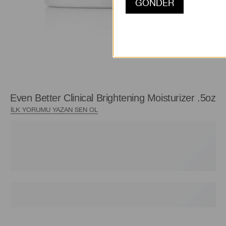
Even Better Clinical Brightening Moisturizer .5oz
İLK YORUMU YAZAN SEN OL