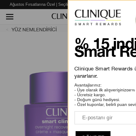
Ağustos Fırsatlarına Özel | Seçili Ürünlerde %40’a varan İNDİRİM!
YÜZ NEMLENDİRİCİ
% 15 indi
Smart Re
Clinique Smart Rewards üy
yararlanır.
Avantajlarınız:
- Üye olarak ilk alışverişinizde%
- Ücretsiz kargo.
- Doğum günü hediyesi.
- Özel kuponlar, belirli puan sevi