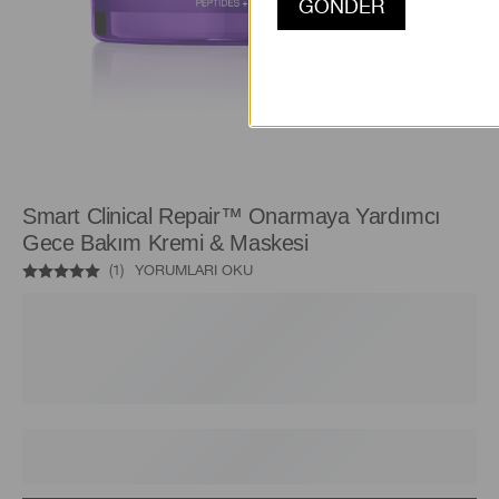
Smart Clinical Repair™ Onarmaya Yardımcı
Gece Bakım Kremi & Maskesi
(
1
)
YORUMLARI OKU