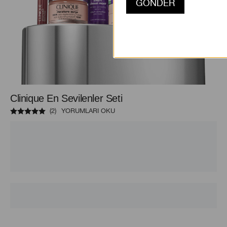
Clinique En Sevilenler Seti
(
2
)
YORUMLARI OKU