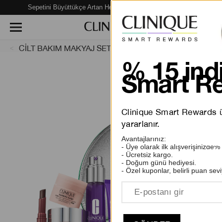
Sepetini Büyüttükçe Artan Hediye Fırsatları Seni Bekliyor!
CİLT BAKIM MAKYAJ SETLERİ
% 15 indi
Smart Re
Clinique Smart Rewards üy
yararlanır.
Avantajlarınız:
- Üye olarak ilk alışverişinizde%
- Ücretsiz kargo.
- Doğum günü hediyesi.
- Özel kuponlar, belirli puan sevi