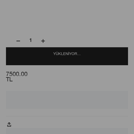
1
YÜKLENIYOR...
7500.00
TL