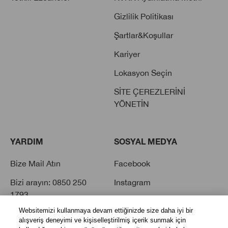
Gizlilik Politikası
Şartlar&Koşullar
Kariyer
Lokasyon Seçin
SİTE ÇEREZLERİNİ
YÖNETİN
YARDIM
SOSYAL MEDYA
Bize Mail Atın
Facebook
Bizi arayın: 0850 250
Instagram
1793
Twitter
Websitemizi kullanmaya devam ettiğinizde size daha iyi bir
Sık Sorulan Sorular
Youtube
alışveriş deneyimi ve kişiselleştirilmiş içerik sunmak için