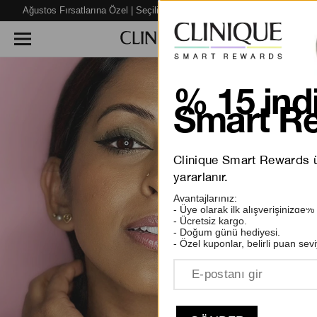
Ağustos Fırsatlarına Özel | Seçili Ürünlerde %40’a varan İNDİRİM!
% 15 indi
Smart Re
Clinique Smart Rewards üy
yararlanır.
Avantajlarınız:
- Üye olarak ilk alışverişinizde%
- Ücretsiz kargo.
- Doğum günü hediyesi.
- Özel kuponlar, belirli puan sevi