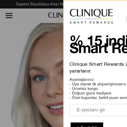
Sepetini Büyüttükçe Artan Hediye Fırsatları Seni Bekliyor!
% 15 indi
Smart Re
Clinique Smart Rewards üy
yararlanır.
Avantajlarınız:
- Üye olarak ilk alışverişinizde%
- Ücretsiz kargo.
- Doğum günü hediyesi.
- Özel kuponlar, belirli puan sevi