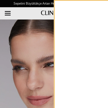
Sepetini Büyüttükçe Artan Hediye Fırsatları Seni Bekliyor!