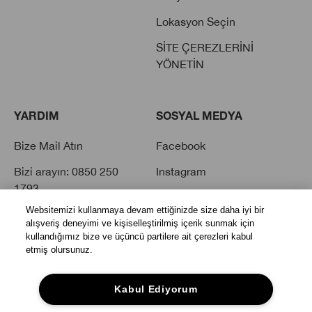
Lokasyon Seçin
SİTE ÇEREZLERİNİ
YÖNETİN
YARDIM
SOSYAL MEDYA
Bize Mail Atın
Facebook
Bizi arayın: 0850 250
Instagram
1793
Twitter
Websitemizi kullanmaya devam ettiğinizde size daha iyi bir
Sık Sorulan Sorular
Youtube
alışveriş deneyimi ve kişiselleştirilmiş içerik sunmak için
kullandığımız bize ve üçüncü partilere ait çerezleri kabul
Tiktok
etmiş olursunuz.
Kabul Ediyorum