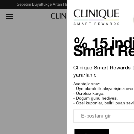
Sepetini Büyüttükçe Artan Hediye Fırsatları Seni Bekliyor!
% 15 indi
Smart Re
Clinique Smart Rewards üy
yararlanır.
Avantajlarınız:
- Üye olarak ilk alışverişinizde%
- Ücretsiz kargo.
- Doğum günü hediyesi.
- Özel kuponlar, belirli puan sevi