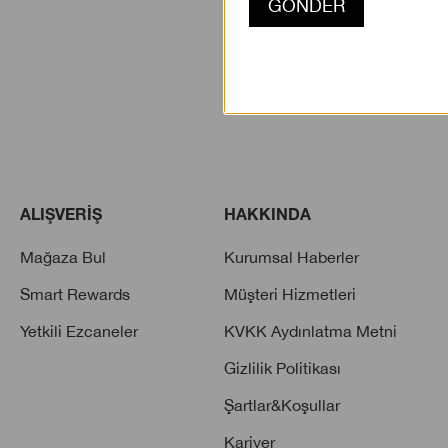
ALIŞVERİŞ
HAKKINDA
Mağaza Bul
Kurumsal Haberler
Smart Rewards
Müşteri Hizmetleri
Yetkili Ezcaneler
KVKK Aydınlatma Metni
Gizlilik Politikası
Şartlar&Koşullar
Kariyer